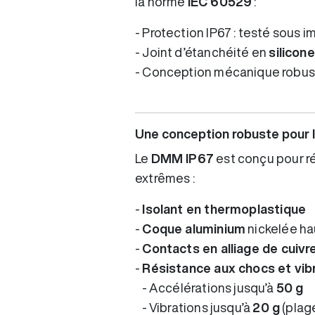
la norme
IEC 60529
:
- Protection IP67 : testé sous 
- Joint d’étanchéité en
silicone
- Conception mécanique robust
Une conception robuste pour 
Le
DMM IP67
est conçu pour ré
extrêmes :
-
Isolant en thermoplastique
-
Coque aluminium
nickelée h
-
Contacts en alliage de cuiv
-
Résistance aux chocs et vib
- Accélérations jusqu’à
50 g
- Vibrations jusqu’à
20 g
(plag