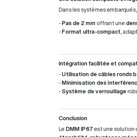
Dans les systèmes embarqués, l
-
Pas de 2 mm
offrant une
den
-
Format ultra-compact
, adap
Intégration facilitée et compat
-
Utilisation de câbles ronds b
-
Minimisation des interféren
-
Système de verrouillage
robu
Conclusion
Le
DMM IP67
est une solution 