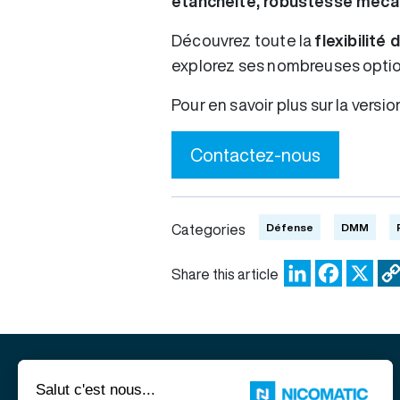
étanchéité, robustesse mécan
Découvrez toute la
flexibilité 
explorez ses nombreuses optio
Pour en savoir plus sur la vers
Contactez-nous
Défense
DMM
Categories
LinkedIn
Facebo
X
Share this article