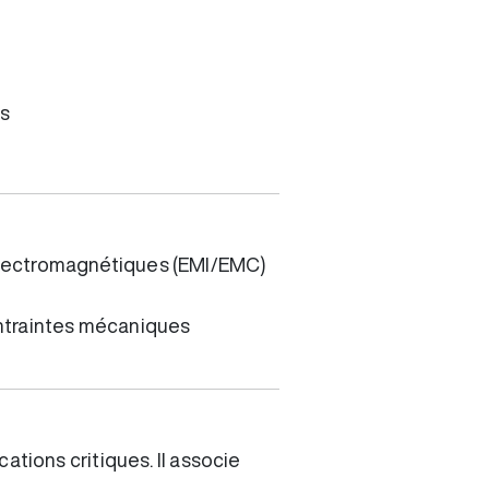
es
 électromagnétiques (EMI/EMC)
ontraintes mécaniques
tions critiques. Il associe