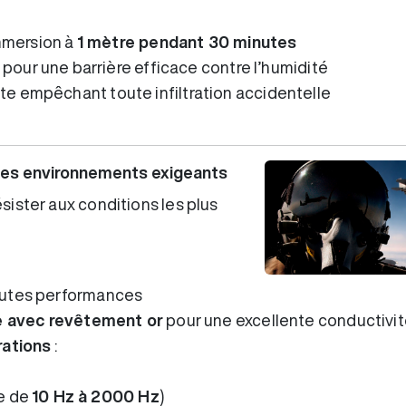
immersion à
1 mètre pendant 30 minutes
pour une barrière efficace contre l’humidité
e empêchant toute infiltration accidentelle
les environnements exigeants
sister aux conditions les plus
autes performances
re avec revêtement or
pour une excellente conductivité
rations
:
e de
10 Hz à 2000 Hz
)