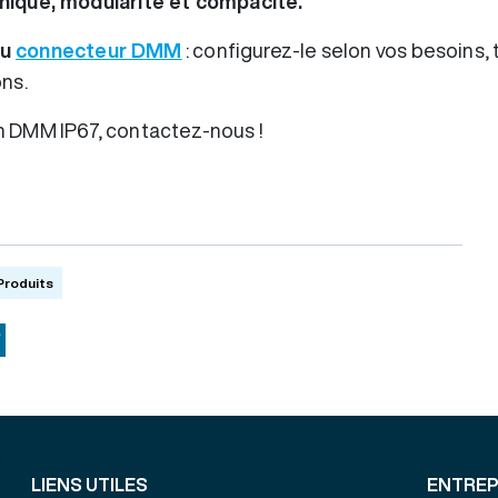
ique, modularité et compacité.
du
connecteur DMM
: configurez-le selon vos besoins,
ns.
ion DMM IP67, contactez-nous !
Produits
ok
Copy
Link
LIENS UTILES
ENTREP