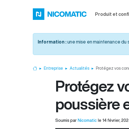
Aller au contenu principal
Produit et conf
Information :
une mise en maintenance du sit
Entreprise
Actualités
Protégez vos conne
Accueil
Protégez vo
poussière e
Soumis par
Nicomatic
le
14 février, 20