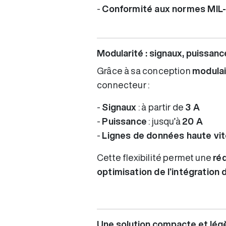
-
Conformité aux normes MIL
Modularité : signaux, puissan
Grâce à sa conception
modulai
connecteur :
-
Signaux
: à partir de
3 A
-
Puissance
: jusqu’à
20 A
-
Lignes de données haute vi
Cette flexibilité permet une
ré
optimisation de l’intégratio
Une solution compacte et lég