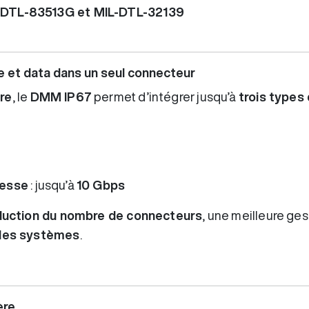
-DTL-83513G et MIL-DTL-32139
ce et data dans un seul connecteur
re
, le
DMM IP67
permet d’intégrer jusqu’à
trois types
tesse
: jusqu’à
10 Gbps
duction du nombre de connecteurs
, une meilleure ges
n des systèmes
.
ère