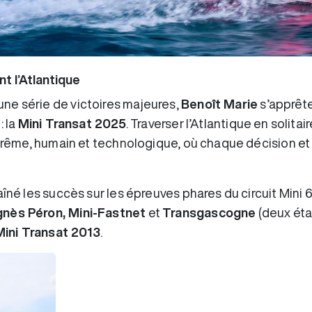
t l’Atlantique
ne série de victoires majeures,
Benoît Marie
s’apprête 
: la
Mini Transat 2025
. Traverser l’Atlantique en solitai
 extrême, humain et technologique, où chaque décisio
îné les succès sur les épreuves phares du circuit Mini 6
gnès Péron, Mini-Fastnet
et
Transgascogne
(deux éta
Mini Transat 2013
.