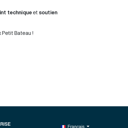
int technique
et
soutien
 Petit Bateau !
RISE
Français