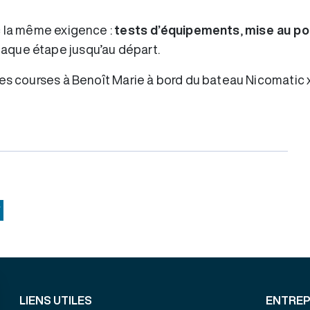
c la même exigence :
tests d’équipements
,
mise au po
que étape jusqu’au départ.
es courses à Benoît Marie à bord du bateau Nicomatic x
ok
Copy
Link
LIENS UTILES
ENTREP