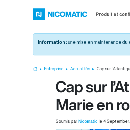
Aller au contenu principal
Produit et conf
Information :
une mise en maintenance du sit
Entreprise
Actualités
Cap sur l’Atlantiq
Accueil
Cap sur l’A
Marie en ro
Soumis par
Nicomatic
le
4 September,